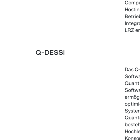
Compu
Hostin
Betrie
Integr
LRZ en
Q-DESSI
Das Q
Softwa
Quant
Softw
ermögl
optimi
System
Quante
besteh
Hochle
Konsor