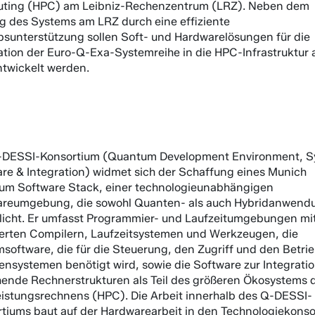
ting (HPC) am Leibniz-Rechenzentrum (LRZ). Neben dem
g des Systems am LRZ durch eine effiziente
bsunterstützung sollen Soft- und Hardwarelösungen für die
ation der Euro-Q-Exa-Systemreihe in die HPC-Infrastruktur
twickelt werden.
-DESSI-Konsortium (Quantum Development Environment, 
re & Integration) widmet sich der Schaffung eines Munich
um Software Stack, einer technologieunabhängigen
areumgebung, die sowohl Quanten- als auch Hybridanwend
icht. Er umfasst Programmier- und Laufzeitumgebungen mi
erten Compilern, Laufzeitsystemen und Werkzeugen, die
software, die für die Steuerung, den Zugriff und den Betri
nsystemen benötigt wird, sowie die Software zur Integratio
ende Rechnerstrukturen als Teil des größeren Ökosystems 
istungsrechnens (HPC). Die Arbeit innerhalb des Q-DESSI-
tiums baut auf der Hardwarearbeit in den Technologiekonso