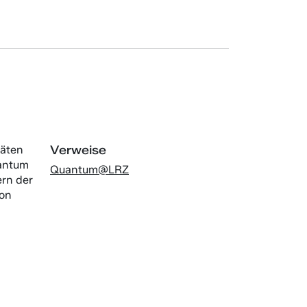
Verweise
täten
uantum
Quantum@LRZ
ern der
von