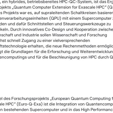
 ein hybrides, betriebsbereites HPC-QC-System, ist das Er
ojekts „Quantum Computer Extension for Exascale HPC“ (Q
es Projekts war es, auf supraleitenden Schaltkreisen basier
enverarbeitungseinheiten (QPU) mit einem Supercomputer 
den und dafür Schnittstellen und Steuerungswerkzeuge zu
keln. Durch innovatives Co-Design und Kooperation zwisch
schaft und Industrie sollen Wissenschaft und Forschung
hst schnell Zugang zu einer vielversprechenden
tstechnologie erhalten, die neue Rechenmethoden ermöglic
gt die Grundlagen für die Erforschung und Weiterentwicklu
encomputings und für die Beschleunigung von HPC durch Q
el des Forschungsprojekts „European Quantum Computing f
le HPC“ (Euro-Q-Exa) ist die Integration von Quantencomp
en bestehenden Supercomputer und in das High Performanc