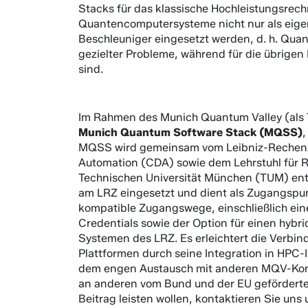
Stacks für das klassische Hochleistungsrech
Quantencomputersysteme nicht nur als eige
Beschleuniger eingesetzt werden, d. h. Qua
gezielter Probleme, während für die übrige
sind.
Im Rahmen des Munich Quantum Valley (als 
Munich Quantum Software Stack (MQSS)
,
MQSS wird gemeinsam vom Leibniz-Rechenze
Automation (CDA) sowie dem Lehrstuhl für R
Technischen Universität München (TUM) entw
am LRZ eingesetzt und dient als Zugangspu
kompatible Zugangswege, einschließlich ei
Credentials sowie der Option für einen hybr
Systemen des LRZ. Es erleichtert die Verb
Plattformen durch seine Integration in HPC-
dem engen Austausch mit anderen MQV-Konsor
an anderen vom Bund und der EU geförderte
Beitrag leisten wollen, kontaktieren Sie uns