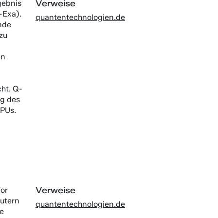
Verweise
gebnis
-Exa).
quantentechnologien.de
ende
zu
en
ht. Q-
ng des
PUs.
Verweise
or
utern
quantentechnologien.de
e