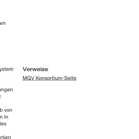
 am
Verweise
System
MQV Konsortium-Seite
ungen
t
eb von
n in
des
rtien