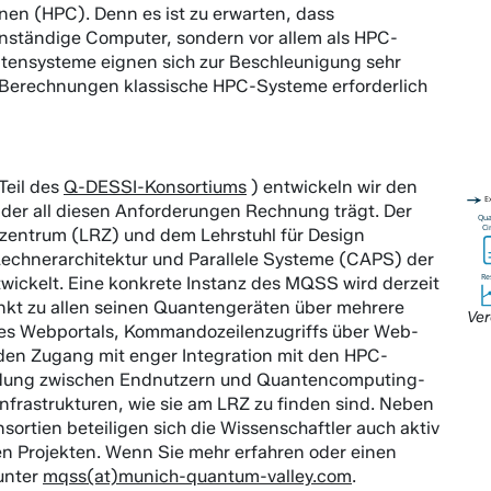
nen (HPC). Denn es ist zu erwarten, dass
nständige Computer, sondern vor allem als HPC-
ntensysteme eignen sich zur Beschleunigung sehr
n Berechnungen klassische HPC-Systeme erforderlich
Teil des
Q-DESSI-Konsortiums
) entwickeln wir den
 der all diesen Anforderungen Rechnung trägt. Der
ntrum (LRZ) und dem Lehrstuhl für Design
echnerarchitektur und Parallele Systeme (CAPS) der
ickelt. Eine konkrete Instanz des MQSS wird derzeit
nkt zu allen seinen Quantengeräten über mehrere
Ver
nes Webportals, Kommandozeilenzugriffs über Web-
iden Zugang mit enger Integration mit den HPC-
indung zwischen Endnutzern und Quantencomputing-
Infrastrukturen, wie sie am LRZ zu finden sind. Neben
tien beteiligen sich die Wissenschaftler auch aktiv
n Projekten. Wenn Sie mehr erfahren oder einen
 unter
mqss(at)munich-quantum-valley.com
.