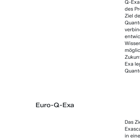
Q-Exa,
des Pr
Ziel d
Quant
verbin
entwic
Wissen
möglic
Zukunf
Exa le
Quant
Euro-Q-Exa
Das Zi
Exasca
in ein