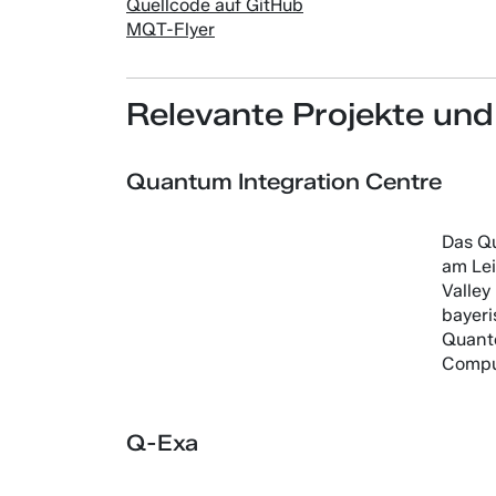
Quellcode auf GitHub
MQT-Flyer
Relevante Projekte und
Quantum Integration Centre
Das Qu
am Le
Valley
bayeri
Quant
Compu
Q-Exa