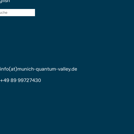
glish
Suche
info(at)munich-quantum-valley.de
+49 89 99727430