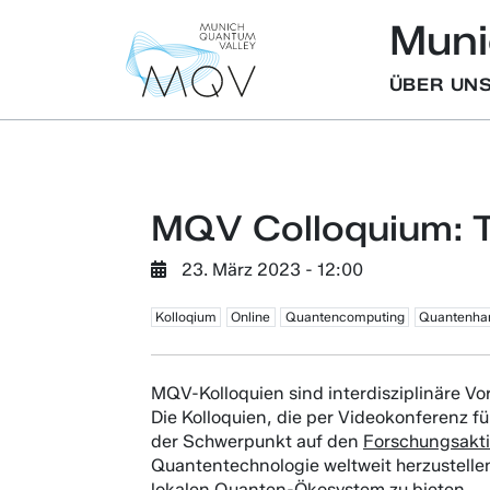
Muni
ÜBER UN
MQV Colloquium: 
23. März 2023 - 12:00
Kolloqium
Online
Quantencomputing
Quantenha
MQV-Kolloquien sind interdisziplinäre Vo
Die Kolloquien, die per Videokonferenz f
der Schwerpunkt auf den
Forschungsakt
Quantentechnologie weltweit herzustellen
lokalen Quanten-Ökosystem zu bieten.