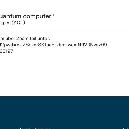
p quantum computer"
ogies (AQT)
m über Zoom teil unter:
4884?pwd=VUZSczcrSXJuaEJzbmJwamN4V0Nvdz09
823197