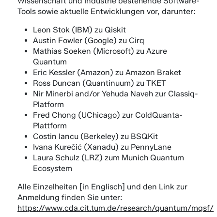
Wissenschaft und Industrie bestehende Software-
Tools sowie aktuelle Entwicklungen vor, darunter:
Leon Stok (IBM) zu Qiskit
Austin Fowler (Google) zu Cirq
Mathias Soeken (Microsoft) zu Azure
Quantum
Eric Kessler (Amazon) zu Amazon Braket
Ross Duncan (Quantinuum) zu TKET
Nir Minerbi and/or Yehuda Naveh zur Classiq-
Platform
Fred Chong (UChicago) zur ColdQuanta-
Plattform
Costin Iancu (Berkeley) zu BSQKit
Ivana Kurečić (Xanadu) zu PennyLane
Laura Schulz (LRZ) zum Munich Quantum
Ecosystem
Alle Einzelheiten [in Englisch] und den Link zur
Anmeldung finden Sie unter:
https://www.cda.cit.tum.de/research/quantum/mqsf/