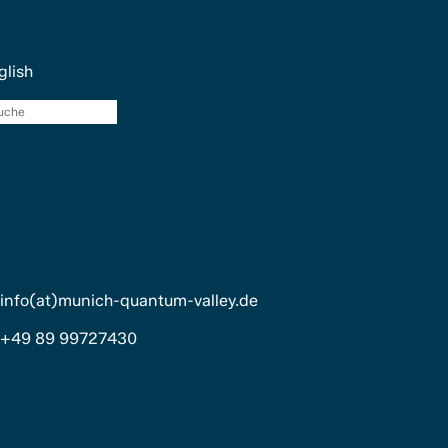
glish
Suche
info(at)munich-quantum-valley.de
+49 89 99727430