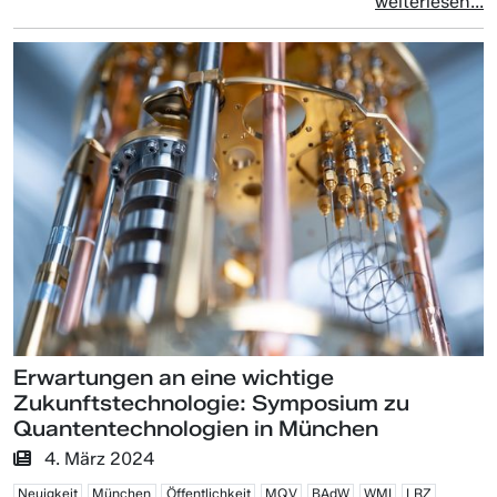
weiterlesen...
Erwartungen an eine wichtige
Zukunftstechnologie: Symposium zu
Quantentechnologien in München
4. März 2024
Neuigkeit
München
Öffentlichkeit
MQV
BAdW
WMI
LRZ